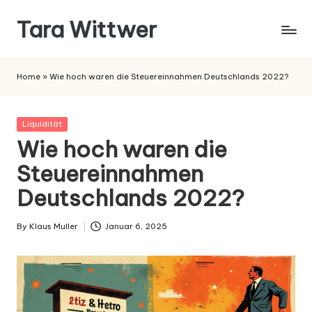
Tara Wittwer
Skip
to
content
Home
»
Wie hoch waren die Steuereinnahmen Deutschlands 2022?
Posted
Liquidität
in
Wie hoch waren die
Steuereinnahmen
Deutschlands 2022?
By
Klaus Muller
Januar 6, 2025
Posted
by