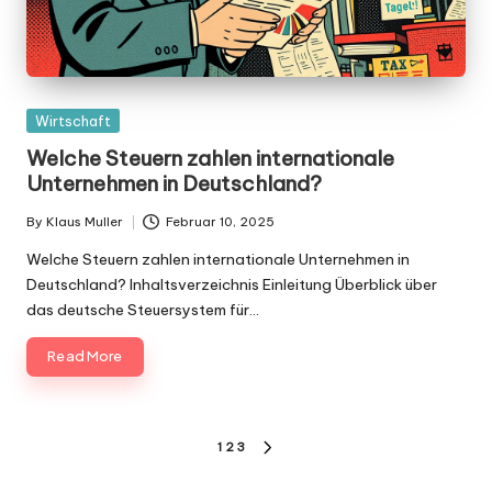
Posted
Wirtschaft
in
Welche Steuern zahlen internationale
Unternehmen in Deutschland?
By
Klaus Muller
Februar 10, 2025
Posted
by
Welche Steuern zahlen internationale Unternehmen in
Deutschland? Inhaltsverzeichnis Einleitung Überblick über
das deutsche Steuersystem für…
Read More
Seitennummerierung
1
2
3
NEXT
der
PAGE