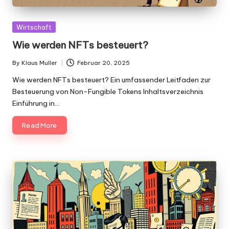
Posted
Wirtschaft
in
Wie werden NFTs besteuert?
By
Klaus Muller
Februar 20, 2025
Posted
by
Wie werden NFTs besteuert? Ein umfassender Leitfaden zur
Besteuerung von Non-Fungible Tokens Inhaltsverzeichnis
Einführung in…
Read More