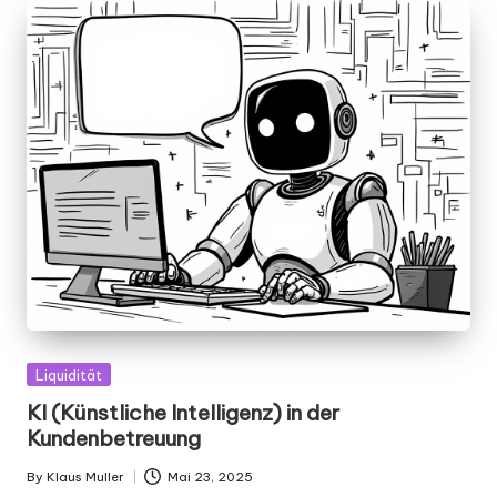
Posted
Liquidität
in
KI (Künstliche Intelligenz) in der
Kundenbetreuung
By
Klaus Muller
Mai 23, 2025
Posted