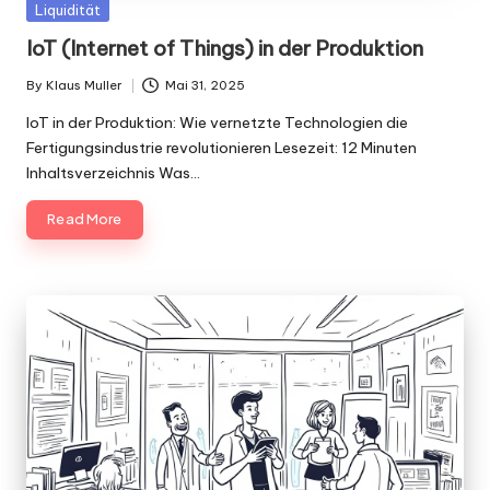
Posted
Liquidität
in
IoT (Internet of Things) in der Produktion
By
Klaus Muller
Mai 31, 2025
Posted
by
IoT in der Produktion: Wie vernetzte Technologien die
Fertigungsindustrie revolutionieren Lesezeit: 12 Minuten
Inhaltsverzeichnis Was…
Read More