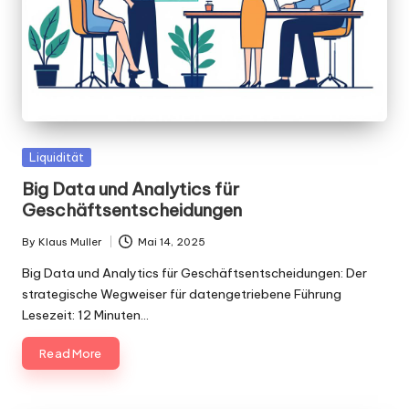
Posted
Liquidität
in
Big Data und Analytics für
Geschäftsentscheidungen
By
Klaus Muller
Mai 14, 2025
Posted
by
Big Data und Analytics für Geschäftsentscheidungen: Der
strategische Wegweiser für datengetriebene Führung
Lesezeit: 12 Minuten…
Read More