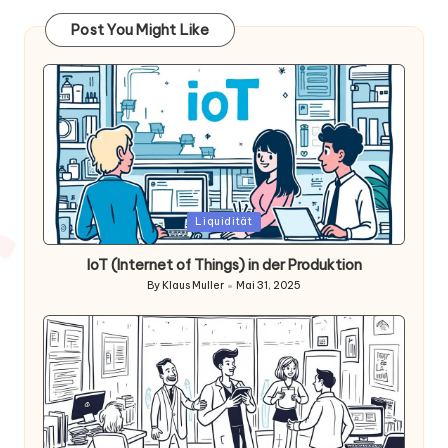
Beiträge
Post You Might Like
Posted
Liquidität
in
IoT (Internet of Things) in der Produktion
By
Klaus Muller
Mai 31, 2025
Posted
by