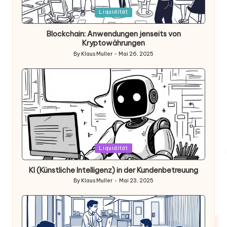
Posted
Liquidität
in
Blockchain: Anwendungen jenseits von
Kryptowährungen
By
Klaus Muller
Mai 26, 2025
Posted
by
Posted
Liquidität
in
KI (Künstliche Intelligenz) in der Kundenbetreuung
By
Klaus Muller
Mai 23, 2025
Posted
by