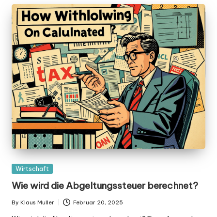
Posted
Wirtschaft
in
Wie wird die Abgeltungssteuer berechnet?
By
Klaus Muller
Februar 20, 2025
Posted
by