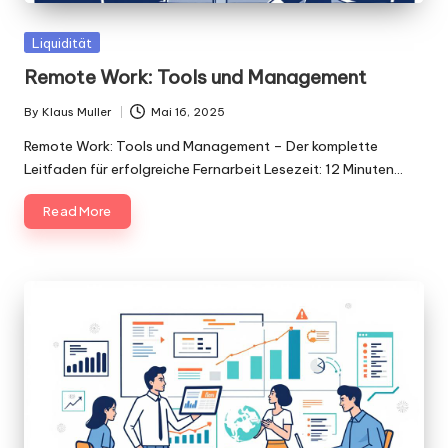
Posted
Liquidität
in
Remote Work: Tools und Management
By
Klaus Muller
Mai 16, 2025
Posted
by
Remote Work: Tools und Management – Der komplette
Leitfaden für erfolgreiche Fernarbeit Lesezeit: 12 Minuten…
Read More