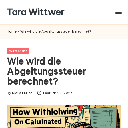
Tara Wittwer
Skip
to
content
Home
»
Wie wird die Abgeltungssteuer berechnet?
Posted
Wirtschaft
in
Wie wird die
Abgeltungssteuer
berechnet?
By
Klaus Muller
Februar 20, 2025
Posted
by