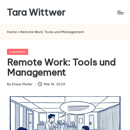
Tara Wittwer
Skip
to
content
Home
»
Remote Work: Tools und Management
Posted
Liquidität
in
Remote Work: Tools und
Management
By
Klaus Muller
Mai 16, 2025
Posted
by