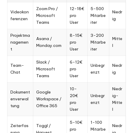
Zoom Pro /
12-18€
5-500
Videokon
Niedr
Microsoft
pro
Mitarbe
ferenzen
ig
Teams
User
iter
Projektma
8-15€
3-200
Asana /
Mitte
nagemen
pro
Mitarbe
Monday.com
l
t
User
iter
Slack /
6-12€
Team-
Unbegr
Niedr
Microsoft
pro
Chat
enzt
ig
Teams
User
10-
Niedr
Dokument
Google
20€
Unbegr
ig-
enverwal
Workspace /
pro
enzt
Mitte
tung
Office 365
User
l
5-10€
1-100
Zeiterfas
Toggl /
Niedr
pro
Mitarbe
sung
Harvest
ig